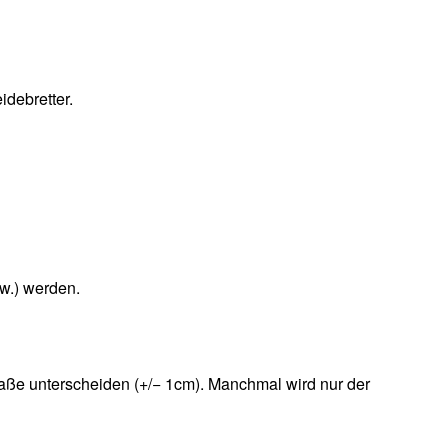
debretter.
sw.) werden.
ße unterscheiden (+/− 1cm). Manchmal wird nur der